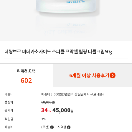
데쌍브르 마데카소사이드 스피큘 프락셀 필링 니들크림50g
리뷰
5.0/5
6개월 이상 사용후기
602
배송비
배송비 3,000원(3만원 이상 실결제시 무료 배송)
정상가
68,000 원
34
45,000
판매가
%
원
적립금
3%
배송비
(조건)
지역별