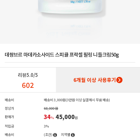
데쌍브르 마데카소사이드 스피큘 프락셀 필링 니들크림50g
리뷰
5.0/5
6개월 이상 사용후기
602
배송비
배송비 3,000원(3만원 이상 실결제시 무료 배송)
정상가
68,000 원
34
45,000
판매가
%
원
적립금
3%
배송비
(조건)
지역별