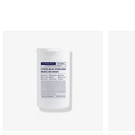
블루 스피룰리나
글루타치온
수분공급
탄력크림