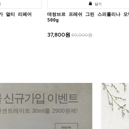
기
담기
카 멀티 리페어
데쌍브르 프레쉬 그린 스피룰리나 모
500g
37,800원
69,000원
규가입 이벤트
 30ml를 2900원에!
more