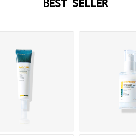
BEST SELLER
글루타치온
피부결개선