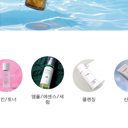
앰플/에센스/세
킨/토너
클렌징
럼