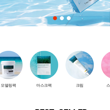
모델링팩
마스크팩
크림
스