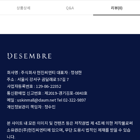
상품상세
Q&A
리뷰(
0
)
회사명 : 주식회사 현진씨엔티
대표자 : 정성한
주소 : 서울시 강서구 곰달래로 57길 7
사업자등록번호 : 129-86-22352
통신판매업 신고번호 : 제2019-경기김포-0843호
메일 : uskinmall@daum.net
Tel 02-322-9897
개인정보관리 책임자 : 정수민
본 사이트 내 모든 이미지 및 컨텐츠 등은 저작권법 제 4조에 의한 저작물로써
소유권은(주)현진씨엔티에 있으며, 무단 도용시 법적인 제재를 받을 수 있습
니다.