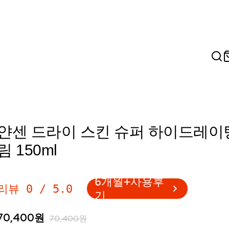
얀센 드라이 스킨 슈퍼 하이드레이
림 150ml
6개월+사용후
리뷰
0
/
5.0
기
70,400
원
70,400
원