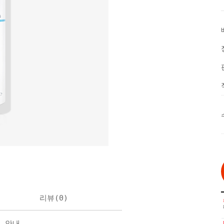
리뷰(
0
)
불 안내