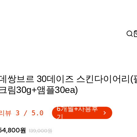
데쌍브르 30데이즈 스킨다이어리(
크림30g+앰플30ea)
6개월+사용후
리뷰
3
/
5.0
기
54,800
원
139,000
원