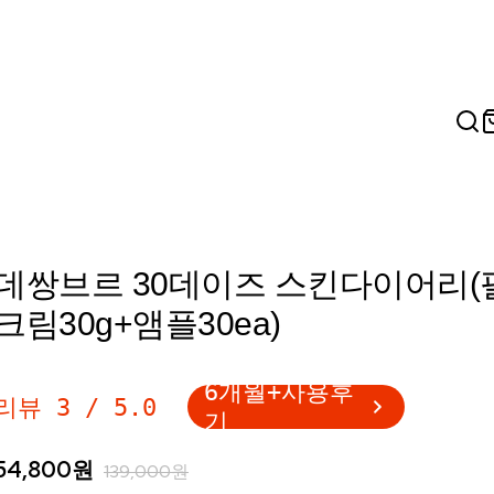
데쌍브르 30데이즈 스킨다이어리(
크림30g+앰플30ea)
6개월+사용후
리뷰
3
/
5.0
기
54,800
원
139,000
원