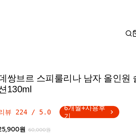
데쌍브르 스피룰리나 남자 올인원 
션130ml
6개월+사용후
리뷰
224
/
5.0
기
25,900
원
60,000
원