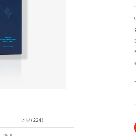
리뷰(
224
)
불 안내