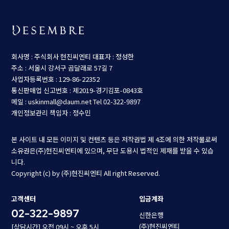
회사명 : 주식회사 현진씨엔티
대표자 : 정성한
주소 : 서울시 강서구 곰달래로 57길 7
사업자등록번호 : 129-86-22352
통신판매업 신고번호 : 제2019-경기김포-0843호
메일 : uskinmall@daum.net
Tel 02-322-9897
개인정보관리 책임자 : 정수민
본 사이트 내 모든 이미지 및 컨텐츠 등은 저작권법 제 4조에 의한 저작물로써
소유권은(주)현진씨엔티에 있으며, 무단 도용시 법적인 제재를 받을 수 있습
니다.
Copyright (c) by (주)현진씨엔티 All right Reserved.
고객센터
입금계좌
02-322-9897
신한은행
(주)현진씨엔티
[상담시간] 오전 09시 ~ 오후 5시