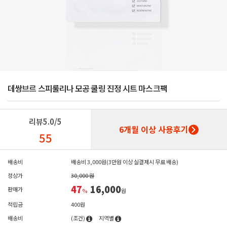
데쌍브르 스피룰리나 모공 쿨링 진정 시트 마스크팩
리뷰
5.0/5
6개월 이상 사용후기
55
배송비
배송비 3,000원(3만원 이상 실결제시 무료 배송)
정상가
30,000 원
47
16,000
판매가
%
원
적립금
400원
배송비
(조건)
지역별