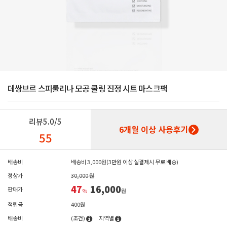
데쌍브르 스피룰리나 모공 쿨링 진정 시트 마스크팩
리뷰
5.0/5
6개월 이상 사용후기
55
배송비
배송비 3,000원(3만원 이상 실결제시 무료 배송)
정상가
30,000 원
47
16,000
판매가
%
원
적립금
400원
배송비
(조건)
지역별