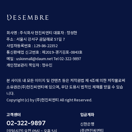
회사명 : 주식회사 현진씨엔티
대표자 : 정성한
주소 : 서울시 강서구 곰달래로 57길 7
사업자등록번호 : 129-86-22352
통신판매업 신고번호 : 제2019-경기김포-0843호
메일 : uskinmall@daum.net
Tel 02-322-9897
개인정보관리 책임자 : 정수민
본 사이트 내 모든 이미지 및 컨텐츠 등은 저작권법 제 4조에 의한 저작물로써
소유권은(주)현진씨엔티에 있으며, 무단 도용시 법적인 제재를 받을 수 있습
니다.
Copyright (c) by (주)현진씨엔티 All right Reserved.
고객센터
입금계좌
02-322-9897
신한은행
(주)현진씨엔티
[상담시간] 오전 09시 ~ 오후 5시