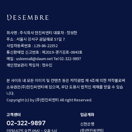
회사명 : 주식회사 현진씨엔티
대표자 : 정성한
주소 : 서울시 강서구 곰달래로 57길 7
사업자등록번호 : 129-86-22352
통신판매업 신고번호 : 제2019-경기김포-0843호
메일 : uskinmall@daum.net
Tel 02-322-9897
개인정보관리 책임자 : 정수민
본 사이트 내 모든 이미지 및 컨텐츠 등은 저작권법 제 4조에 의한 저작물로써
소유권은(주)현진씨엔티에 있으며, 무단 도용시 법적인 제재를 받을 수 있습
니다.
Copyright (c) by (주)현진씨엔티 All right Reserved.
고객센터
입금계좌
02-322-9897
신한은행
(주)현진씨엔티
[상담시간] 오전 09시 ~ 오후 5시