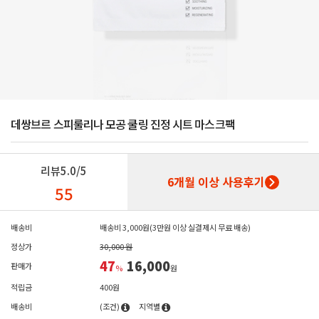
데쌍브르 스피룰리나 모공 쿨링 진정 시트 마스크팩
리뷰
5.0/5
6개월 이상 사용후기
55
배송비
배송비 3,000원(3만원 이상 실결제시 무료 배송)
정상가
30,000 원
47
16,000
판매가
%
원
적립금
400원
배송비
(조건)
지역별