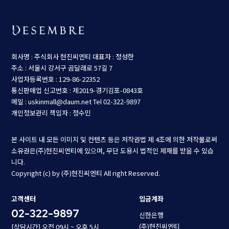
회사명 : 주식회사 현진씨엔티
대표자 : 정성한
주소 : 서울시 강서구 곰달래로 57길 7
사업자등록번호 : 129-86-22352
통신판매업 신고번호 : 제2019-경기김포-0843호
메일 : uskinmall@daum.net
Tel 02-322-9897
개인정보관리 책임자 : 정수민
본 사이트 내 모든 이미지 및 컨텐츠 등은 저작권법 제 4조에 의한 저작물로써
소유권은(주)현진씨엔티에 있으며, 무단 도용시 법적인 제재를 받을 수 있습
니다.
Copyright (c) by (주)현진씨엔티 All right Reserved.
고객센터
입금계좌
02-322-9897
신한은행
(주)현진씨엔티
[상담시간] 오전 09시 ~ 오후 5시