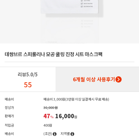
데쌍브르 스피룰리나 모공 쿨링 진정 시트 마스크팩
리뷰
5.0/5
6개월 이상 사용후기
55
배송비
배송비 3,000원(3만원 이상 실결제시 무료 배송)
정상가
30,000 원
47
16,000
판매가
%
원
적립금
400원
배송비
(조건)
지역별