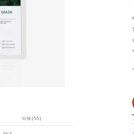
리뷰(
55
)
불 안내