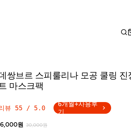
데쌍브르 스피룰리나 모공 쿨링 진
트 마스크팩
6개월+사용후
리뷰
55
/
5.0
기
16,000
원
30,000
원