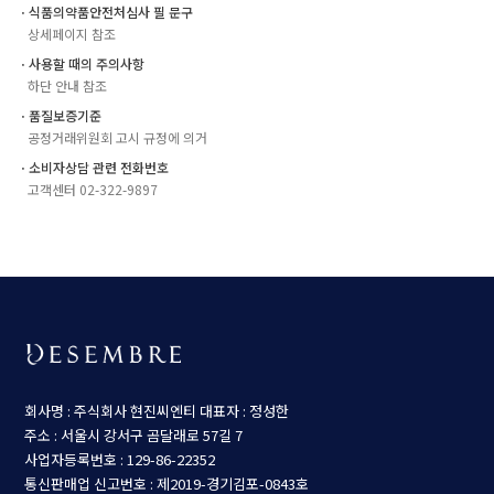
ㆍ식품의약품안전처심사 필 문구
상세페이지 참조
ㆍ사용할 때의 주의사항
하단 안내 참조
ㆍ품질보증기준
공정거래위원회 고시 규정에 의거
ㆍ소비자상담 관련 전화번호
고객센터 02-322-9897
회사명 : 주식회사 현진씨엔티
대표자 : 정성한
주소 : 서울시 강서구 곰달래로 57길 7
사업자등록번호 : 129-86-22352
통신판매업 신고번호 : 제2019-경기김포-0843호