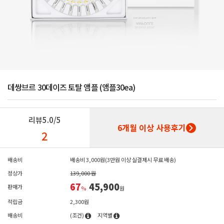
데쌍브르 30데이즈 토탈 앰플 (앰플30ea)
리뷰
5.0/5
6개월 이상 사용후기
2
배송비
배송비 3,000원(3만원 이상 실결제시 무료 배송)
정상가
139,000 원
67
45,900
판매가
%
원
적립금
2,300원
배송비
(조건)
지역별