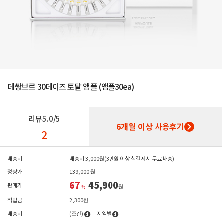
데쌍브르 30데이즈 토탈 앰플 (앰플30ea)
리뷰
5.0/5
6개월 이상 사용후기
2
배송비
배송비 3,000원(3만원 이상 실결제시 무료 배송)
정상가
139,000 원
67
45,900
판매가
%
원
적립금
2,300원
배송비
(조건)
지역별