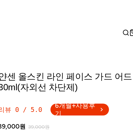
얀센 올스킨 라인 페이스 가드 어
30ml(자외선 차단제)
6개월+사용후
리뷰
0
/
5.0
기
39,000
원
39,000
원