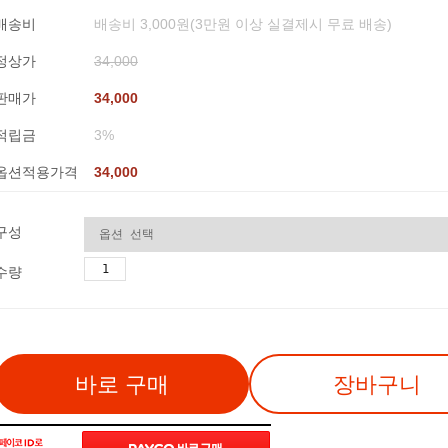
배송비
배송비 3,000원(3만원 이상 실결제시 무료 배송)
정상가
34,000
판매가
34,000
적립금
3%
옵션적용가격
34,000
구성
수량
바로 구매
장바구니