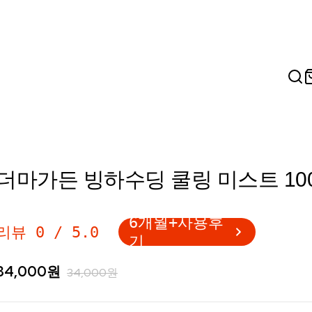
더마가든 빙하수딩 쿨링 미스트 100
6개월+사용후
리뷰
0
/
5.0
기
34,000
원
34,000
원