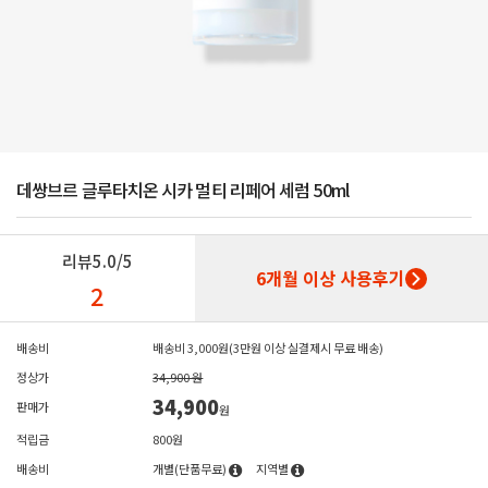
데쌍브르 글루타치온 시카 멀티 리페어 세럼 50ml
리뷰
5.0/5
6개월 이상 사용후기
2
배송비
배송비 3,000원(3만원 이상 실결제시 무료 배송)
정상가
34,900 원
34,900
판매가
원
적립금
800원
배송비
개별(단품무료)
지역별