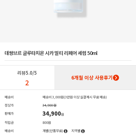
데쌍브르 글루타치온 시카 멀티 리페어 세럼 50ml
리뷰
5.0/5
6개월 이상 사용후기
2
배송비
배송비 3,000원(3만원 이상 실결제시 무료 배송)
정상가
34,900 원
34,900
판매가
원
적립금
800원
배송비
개별(단품무료)
지역별