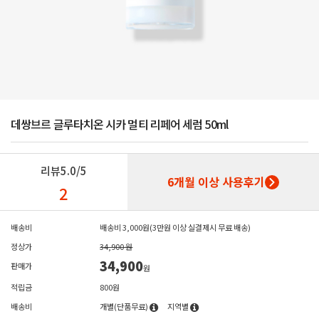
데쌍브르 글루타치온 시카 멀티 리페어 세럼 50ml
리뷰
5.0/5
6개월 이상 사용후기
2
배송비
배송비 3,000원(3만원 이상 실결제시 무료 배송)
정상가
34,900 원
34,900
판매가
원
적립금
800원
배송비
개별(단품무료)
지역별