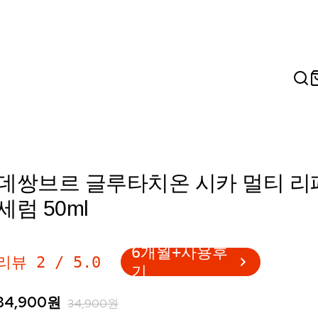
데쌍브르 글루타치온 시카 멀티 리
세럼 50ml
6개월+사용후
리뷰
2
/
5.0
기
34,900
원
34,900
원