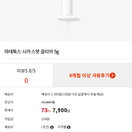
마데톡스 시카 스팟 클리어 5g
리뷰
5.0/5
6개월 이상 사용후기
0
배송비
배송비 3,000원(3만원 이상 실결제시 무료 배송)
정상가
29,800 원
73
7,900
판매가
%
원
적립금
200원
배송비
(조건)
지역별