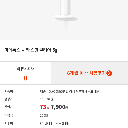
마데톡스 시카 스팟 클리어 5g
리뷰
5.0/5
6개월 이상 사용후기
0
배송비
배송비 3,000원(3만원 이상 실결제시 무료 배송)
정상가
29,800 원
73
7,900
판매가
%
원
적립금
200원
배송비
(조건)
지역별