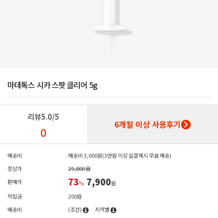
마데톡스 시카 스팟 클리어 5g
리뷰
5.0/5
6개월 이상 사용후기
0
배송비
배송비 3,000원(3만원 이상 실결제시 무료 배송)
정상가
29,800 원
73
7,900
판매가
%
원
적립금
200원
배송비
(조건)
지역별