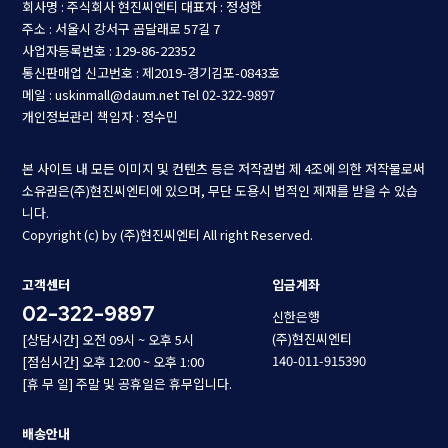
회사명 : 주식회사 현진씨엔티
대표자 : 정성한
주소 : 서울시 강서구 곰달래로 57길 7
사업자등록번호 : 129-86-22352
통신판매업 신고번호 : 제2019-경기김포-0843호
메일 : uskinmall@daum.net
Tel 02-322-9897
개인정보관리 책임자 : 정수민
본 사이트 내 모든 이미지 및 컨텐츠 등은 저작권법 제 4조에 의한 저작물로써
소유권은(주)현진씨엔티에 있으며, 무단 도용시 법적인 제재를 받을 수 있습
니다.
Copyright (c) by (주)현진씨엔티 All right Reserved.
고객센터
입금계좌
02-322-9897
신한은행
(주)현진씨엔티
[상담시간] 오전 09시 ~ 오후 5시
140-011-915390
[점심시간] 오후 12:00 ~ 오후 1:00
[휴 무 일] 주말 및 공휴일은 휴무입니다.
배송안내