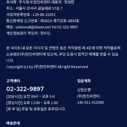
회사명 : 주식회사 현진씨엔티
대표자 : 정성한
주소 : 서울시 강서구 곰달래로 57길 7
사업자등록번호 : 129-86-22352
통신판매업 신고번호 : 제2019-경기김포-0843호
메일 : uskinmall@daum.net
Tel 02-322-9897
개인정보관리 책임자 : 정수민
본 사이트 내 모든 이미지 및 컨텐츠 등은 저작권법 제 4조에 의한 저작물로써
소유권은(주)현진씨엔티에 있으며, 무단 도용시 법적인 제재를 받을 수 있습
니다.
Copyright (c) by (주)현진씨엔티 All right Reserved.
고객센터
입금계좌
02-322-9897
신한은행
(주)현진씨엔티
[상담시간] 오전 09시 ~ 오후 5시
140-011-915390
[점심시간] 오후 12:00 ~ 오후 1:00
[휴 무 일] 주말 및 공휴일은 휴무입니다.
배송안내