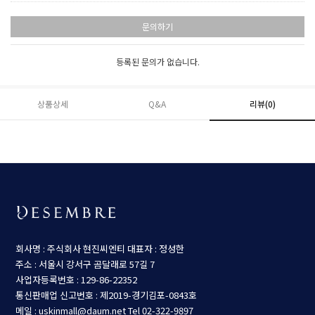
문의하기
등록된 문의가 없습니다.
상품상세
Q&A
리뷰(
0
)
회사명 : 주식회사 현진씨엔티
대표자 : 정성한
주소 : 서울시 강서구 곰달래로 57길 7
사업자등록번호 : 129-86-22352
통신판매업 신고번호 : 제2019-경기김포-0843호
메일 : uskinmall@daum.net
Tel 02-322-9897