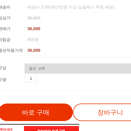
배송비
배송비 3,000원(3만원 이상 실결제시 무료 배송)
정상가
36,000
판매가
36,000
적립금
800원
옵션적용가격
36,000
구성
수량
바로 구매
장바구니