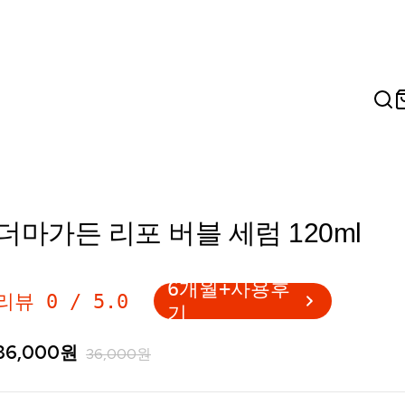
더마가든 리포 버블 세럼 120ml
6개월+사용후
리뷰
0
/
5.0
기
36,000
원
36,000
원