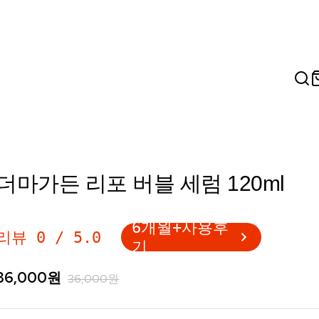
더마가든 리포 버블 세럼 120ml
6개월+사용후
리뷰
0
/
5.0
기
36,000
원
36,000
원