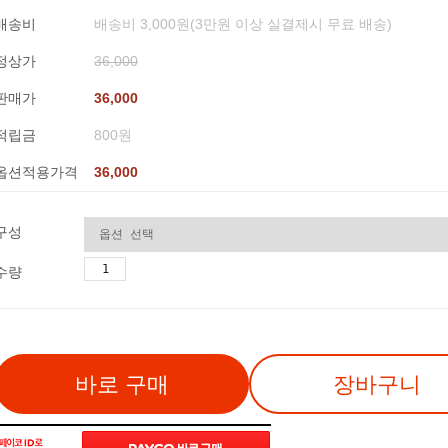
배송비
배송비 3,000원(3만원 이상 실결제시 무료 배송)
정상가
36,000
판매가
36,000
적립금
800원
옵션적용가격
36,000
구성
수량
바로 구매
장바구니