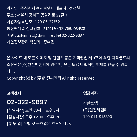
회사명 : 주식회사 현진씨엔티
대표자 : 정성한
주소 : 서울시 강서구 곰달래로 57길 7
사업자등록번호 : 129-86-22352
통신판매업 신고번호 : 제2019-경기김포-0843호
메일 : uskinmall@daum.net
Tel 02-322-9897
개인정보관리 책임자 : 정수민
본 사이트 내 모든 이미지 및 컨텐츠 등은 저작권법 제 4조에 의한 저작물로써
소유권은(주)현진씨엔티에 있으며, 무단 도용시 법적인 제재를 받을 수 있습
니다.
Copyright (c) by (주)현진씨엔티 All right Reserved.
고객센터
입금계좌
02-322-9897
신한은행
(주)현진씨엔티
[상담시간] 오전 09시 ~ 오후 5시
140-011-915390
[점심시간] 오후 12:00 ~ 오후 1:00
[휴 무 일] 주말 및 공휴일은 휴무입니다.