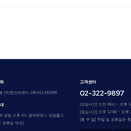
좌
고객센터
02-322-9897
(주)현진씨엔티 140-011-915390
[상담시간] 오전 09시 ~ 오후 
내
[점심시간] 오후 12:00 ~ 오후 1
배 당일 오후 4시 결제완료시 당일출고
[휴 무 일] 주말 및 공휴일은 
및 공휴일 제외)