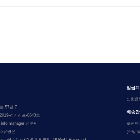
입금계
신한은행 
 57길 7
배송안
019-경기김포-0843호
l info manager 정수민
로젠택
 소유권은
(주말 
c) by (주)현진씨엔티 All Right Reserved.