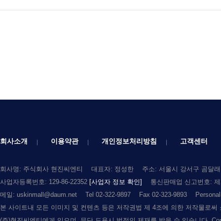
회사소개
이용약관
개인정보처리방침
고객센터
회사명: 주식회사 현진씨엔티
대표자: 정성한
주소: 서울시 강서구 곰달래로
사업자등록번호: 129-86-22352
[사업자 정보 확인]
통신판매업 신고번호: 제2
메일: uskinmall@daum.net
Tel 02-322-9897
Fax 02-323-9893
Persona
본 사이트내 모든 이미지 및 컨텐츠 등은 저작권법 제 4조에 의한 저작물로써
(주)현진씨엔티에게 있으며, 무단 도용시 법적인 제재를 받을 수 있습니다. Copyright (