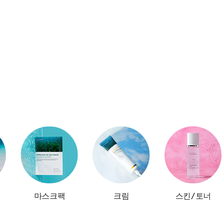
마스크팩
크림
스킨/토너