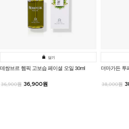
담기
데쌍브르 헴픽 고보습 페이셜 오일 30ml
더마가든 투페
36,900원
3
36,900원
38,000원