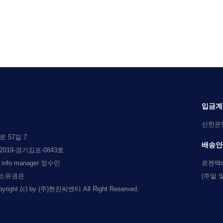
입금계
신한은행 
 57길 7
배송안
019-경기김포-0843호
l info manager 정수민
로젠택
 소유권은
(주말 
c) by (주)현진씨엔티 All Right Reserved.