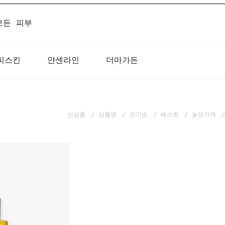
모든 피부
피스킨
얀센라인
더마가든
신상품
상품명
인기순
베스트
높은가격