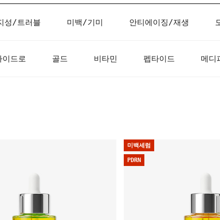
지성/트러블
미백/기미
안티에이징/재생
하이드로
골드
비타민
펩타이드
메디
미백세럼
PDRN