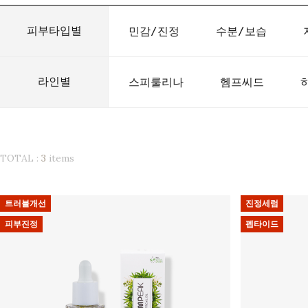
피부타입별
민감/진정
수분/보습
라인별
스피룰리나
헴프씨드
TOTAL :
3
items
트러블개선
진정세럼
피부진정
펩타이드