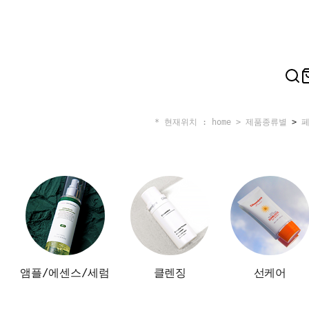
* 현재위치 : home >
제품종류별
>
앰플/에센스/세럼
클렌징
선케어