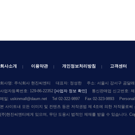
회사소개
이용약관
개인정보처리방침
고객센터
회사명: 주식회사 현진씨엔티
대표자: 정성한
주소: 서울시 강서구 곰달래로
사업자등록번호: 129-86-22352
[사업자 정보 확인]
통신판매업 신고번호: 제2
메일: uskinmall@daum.net
Tel 02-322-9897
Fax 02-323-9893
Persona
본 사이트내 모든 이미지 및 컨텐츠 등은 저작권법 제 4조에 의한 저작물로써
(주)현진씨엔티에게 있으며, 무단 도용시 법적인 제재를 받을 수 있습니다. Copyright (