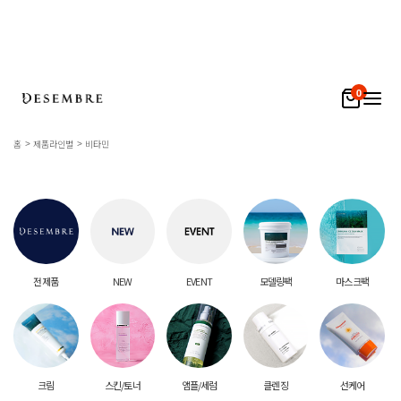
0
홈
제품라인별
비타민
전 제품
NEW
EVENT
모델링팩
마스크팩
크림
스킨/토너
앰플/세럼
클렌징
선케어