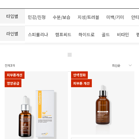
타입별
민감/진정
수분/보습
지성/트러블
미백/기미
안티
라인별
스피룰리나
헴프씨드
하이드로
골드
비타민
전체
3
개
피부톤개선
안색정화
영양공급
피부톤 개선