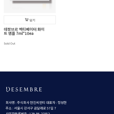
담기
데쌍브르 엑티베이터 화이
트 앰플 7ml*10ea
Sold Out
회사명 : 주식회사 현진씨엔티
대표자 : 정성한
주소 : 서울시 강서구 곰달래로 57길 7
사업자등록번호 : 129-86-22352