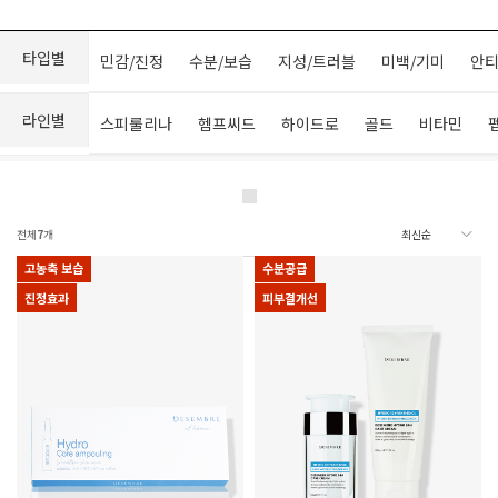
타입별
민감/진정
수분/보습
지성/트러블
미백/기미
안티
라인별
스피룰리나
헴프씨드
하이드로
골드
비타민
전체
7
개
고농축 보습
수분공급
진정효과
피부결개선