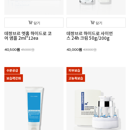
담기
담기
데쌍브르 엣홈 하이드로 코
데쌍브르 하이드로 사이언
어 앰플 2ml*12ea
스 24h 크림 50g/200g
40,500원
45000원
43,000원
43000원
수분공급
피부보습
보습력강화
고농축보습