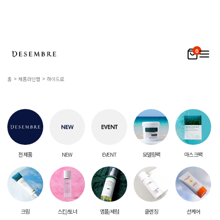
0
홈
제품라인별
하이드로
전 제품
NEW
EVENT
모델링팩
마스크팩
크림
스킨/토너
앰플/세럼
클렌징
선케어