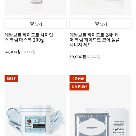
담기
담기
데쌍브르 하이드로 사이언
데쌍브르 하이드로 24h 케
스 크림 마스크 200g
어 크림 하이드로 코어 앰플
시너지 세트
60,300원
67000원
59,000원
62000원
BEST
수분공급
피부톤개선