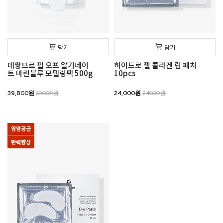
담기
담기
데쌍브르 필 오프 알기네이
하이드로 젤 콜라겐 립 패치
트 마린블루 모델링팩 500g
10pcs
39,800원
69000원
24,000원
24000원
영양공급
탄력향상