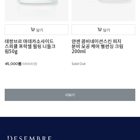
담기
담기
데쌍브르 마데카소사이드
얀센 콤비네이션스킨 피지
스피큘 프락셀 필링 니들크
분비 모공 케어 밸런싱 크림
림50g
200ml
Sold Out
45,000원
68000원
더보기