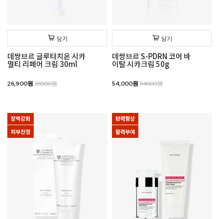
담기
담기
데쌍브르 글루타치온 시카
데쌍브르 S-PDRN 코어 바
멀티 리페어 크림 30ml
이탈 시카크림 50g
26,900원
26900원
54,000원
54000원
장벽강화
탄력향상
피부진정
활력부여