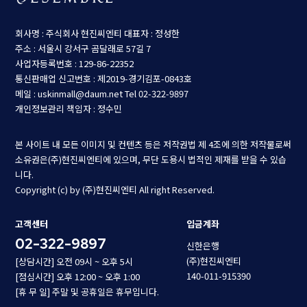
회사명 : 주식회사 현진씨엔티
대표자 : 정성한
주소 : 서울시 강서구 곰달래로 57길 7
사업자등록번호 : 129-86-22352
통신판매업 신고번호 : 제2019-경기김포-0843호
메일 : uskinmall@daum.net
Tel 02-322-9897
개인정보관리 책임자 : 정수민
본 사이트 내 모든 이미지 및 컨텐츠 등은 저작권법 제 4조에 의한 저작물로써
소유권은(주)현진씨엔티에 있으며, 무단 도용시 법적인 제재를 받을 수 있습
니다.
Copyright (c) by (주)현진씨엔티 All right Reserved.
고객센터
입금계좌
02-322-9897
신한은행
(주)현진씨엔티
[상담시간] 오전 09시 ~ 오후 5시
140-011-915390
[점심시간] 오후 12:00 ~ 오후 1:00
[휴 무 일] 주말 및 공휴일은 휴무입니다.