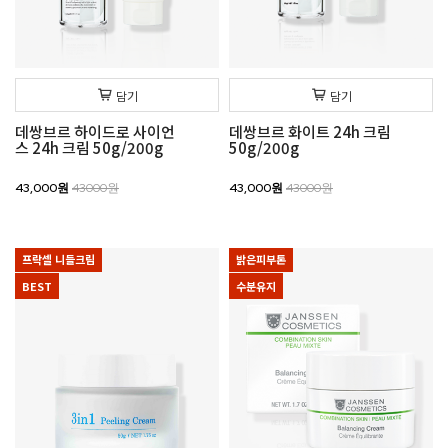
담기
담기
데쌍브르 하이드로 사이언
데쌍브르 화이트 24h 크림
스 24h 크림 50g/200g
50g/200g
43,000원
43000원
43,000원
43000원
프락셀 니들크림
밝은피부톤
BEST
수분유지