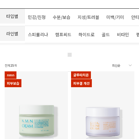
타입별
민감/진정
수분/보습
지성/트러블
미백/기미
안티
라인별
스피룰리나
헴프씨드
하이드로
골드
비타민
전체
25
개
nmn
글루타치온
피부보습
피부결 개선