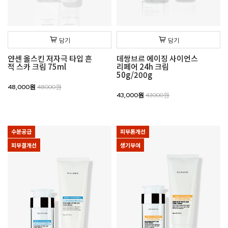
담기
담기
얀센 올스킨 저자극 타입 흔
데쌍브르 에이징 사이언스
적 스카 크림 75ml
리페어 24h 크림
50g/200g
48,000원
48000원
43,000원
43000원
수분공급
피부톤개선
피부결개선
생기부여