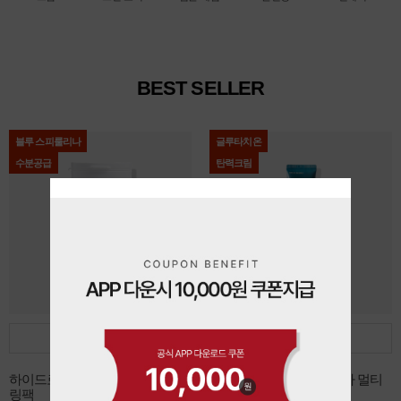
BEST SELLER
블루 스피룰리나
글루타치온
수분공급
탄력크림
담기
담기
하이드로 블루 스피룰리나 모델
데쌍브르 글루타치온 시카 멀티
링팩
리페어 크림 30ml