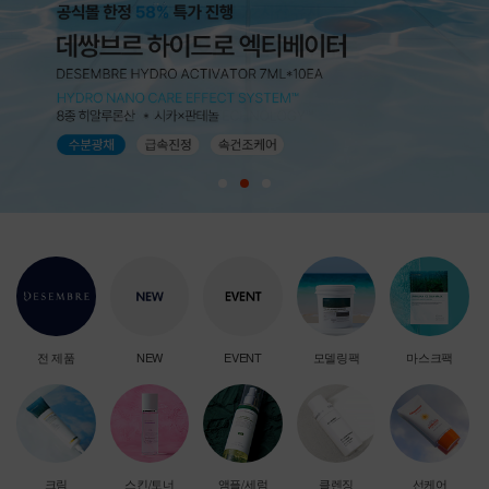
전 제품
NEW
EVENT
모델링팩
마스크팩
크림
스킨/토너
앰플/세럼
클렌징
선케어