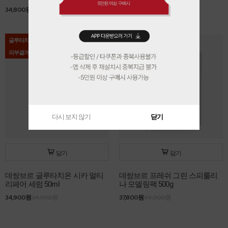
34,800원
38,000원
26,900원
26,900원
글루타치온
BEST
피부결개선
다시 보지 않기
닫기
담기
담기
데쌍브르 글루타치온 시카 멀티
데쌍브르 프레쉬 그린 스피룰리
리페어 세럼 50ml
나 모델링팩 500g
34,900원
34,900원
37,800원
69,000원