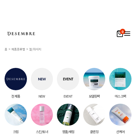
0
홈
제품종류별
젤/마사지
전 제품
NEW
EVENT
모델링팩
마스크팩
크림
스킨/토너
앰플/세럼
클렌징
선케어