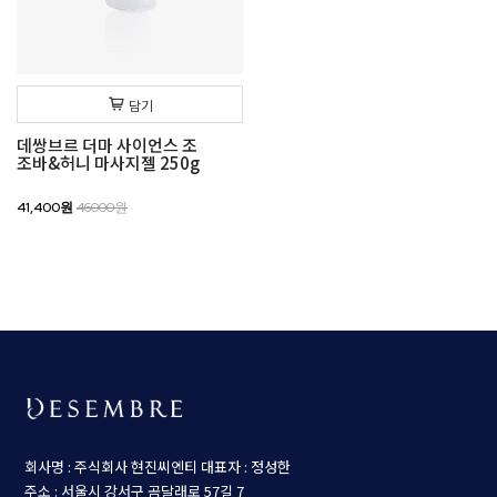
담기
데쌍브르 더마 사이언스 조
조바&허니 마사지젤 250g
41,400원
46000원
회사명 : 주식회사 현진씨엔티
대표자 : 정성한
주소 : 서울시 강서구 곰달래로 57길 7