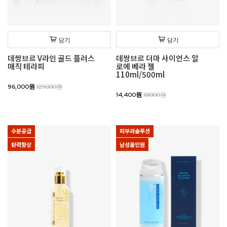
담기
담기
데쌍브르 V라인 골드 플러스
데쌍브르 더마 사이언스 알
매직 테라피
로에 베라 젤
110ml/500ml
96,000원
129000원
14,400원
18000원
수분공급
피부과솔루션
탄력향상
남성올인원