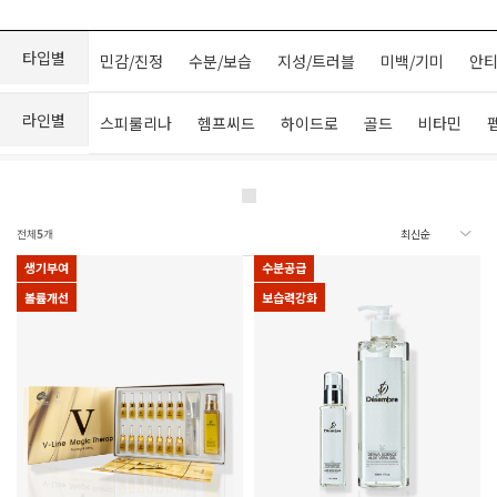
타입별
민감/진정
수분/보습
지성/트러블
미백/기미
안티
라인별
스피룰리나
헴프씨드
하이드로
골드
비타민
전체
5
개
생기부여
수분공급
볼륨개선
보습력강화