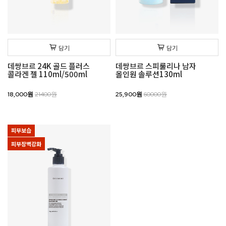
담기
담기
데쌍브르 24K 골드 플러스
데쌍브르 스피룰리나 남자
콜라겐 젤 110ml/500ml
올인원 솔루션130ml
18,000원
21400원
25,900원
60000원
피부보습
피부장벽강화