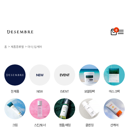
0
홈
제품종류별
아이/립케어
전 제품
NEW
EVENT
모델링팩
마스크팩
크림
스킨/토너
앰플/세럼
클렌징
선케어