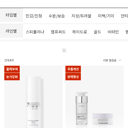
타입별
민감/진정
수분/보습
지성/트러블
미백/기미
안티
라인별
스피룰리나
헴프씨드
하이드로
골드
비타민
전체
4
개
활력부여
주름개선
눈가강화
탄력향상