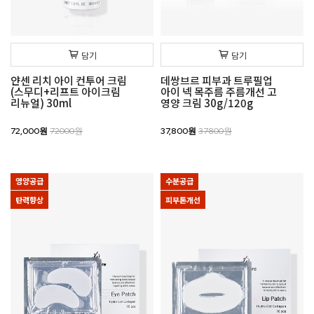
담기
담기
얀센 리치 아이 컨투어 크림
데쌍브르 피부과 트루필업
(스무디+리프트 아이크림
아이 넥 목주름 주름개선 고
리뉴얼) 30ml
영양 크림 30g/120g
72,000원
72000원
37,800원
37800원
영양공급
수분공급
탄력향상
피부톤개선