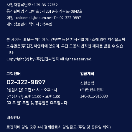
사업자등록번호 : 129-86-22352
통신판매업 신고번호 : 제2019-경기김포-0843호
메일 : uskinmall@daum.net
Tel 02-322-9897
개인정보관리 책임자 : 정수민
본 사이트 내 모든 이미지 및 컨텐츠 등은 저작권법 제 4조에 의한 저작물로써
소유권은(주)현진씨엔티에 있으며, 무단 도용시 법적인 제재를 받을 수 있습
니다.
Copyright (c) by (주)현진씨엔티 All right Reserved.
고객센터
입금계좌
02-322-9897
신한은행
(주)현진씨엔티
[상담시간] 오전 09시 ~ 오후 5시
140-011-915390
[점심시간] 오후 12:00 ~ 오후 1:00
[휴 무 일] 주말 및 공휴일은 휴무입니다.
배송안내
로젠택배 당일 오후 4시 결제완료시 당일출고 (주말 및 공휴일 제외)