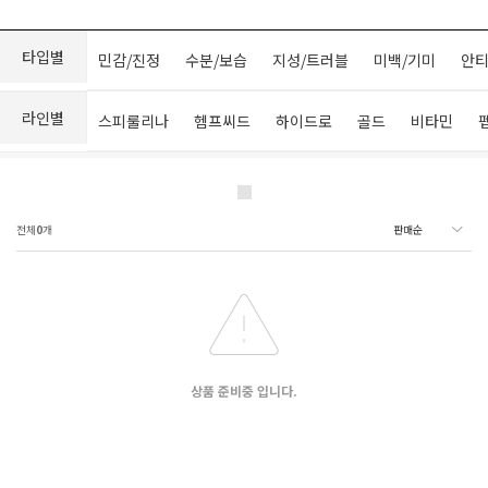
타입별
민감/진정
수분/보습
지성/트러블
미백/기미
안티
라인별
스피룰리나
헴프씨드
하이드로
골드
비타민
전체
0
개
상품 준비중 입니다.