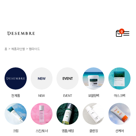
0
홈
제품라인별
펩타이드
전 제품
NEW
EVENT
모델링팩
마스크팩
크림
스킨/토너
앰플/세럼
클렌징
선케어