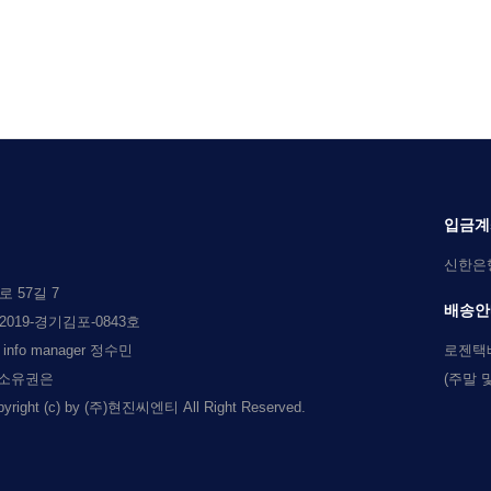
입금계
신한은행 
 57길 7
배송안
019-경기김포-0843호
l info manager 정수민
로젠택
 소유권은
(주말 
c) by (주)현진씨엔티 All Right Reserved.