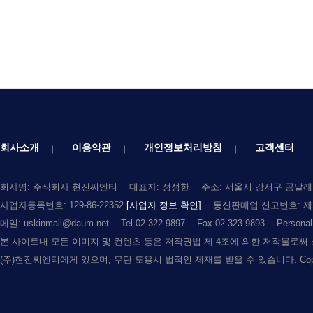
회사소개
이용약관
개인정보처리방침
고객센터
회사명: 주식회사 현진씨엔티
대표자: 정성한
주소: 서울시 강서구 곰달래로
사업자등록번호: 129-86-22352
[사업자 정보 확인]
통신판매업 신고번호: 제2
메일: uskinmall@daum.net
Tel 02-322-9897
Fax 02-323-9893
Persona
본 사이트내 모든 이미지 및 컨텐츠 등은 저작권법 제 4조에 의한 저작물로써
(주)현진씨엔티에게 있으며, 무단 도용시 법적인 제재를 받을 수 있습니다. Copyright (