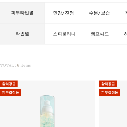
피부타입별
민감/진정
수분/보습
라인별
스피룰리나
헴프씨드
TOTAL :
6
items
활력공급
활력공급
피부결정돈
피부결정돈