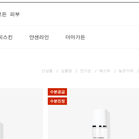
모든 피부
피스킨
얀센라인
더마가든
신상품
상품명
인기순
베스트
높은가격
수분공급
수분진정