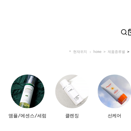
* 현재위치 : home >
제품종류별
앰플/에센스/세럼
클렌징
선케어