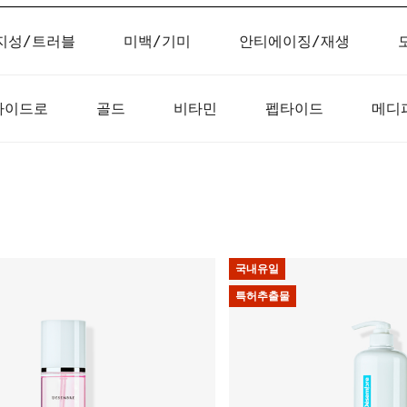
지성/트러블
미백/기미
안티에이징/재생
하이드로
골드
비타민
펩타이드
메디
국내유일
특허추출물