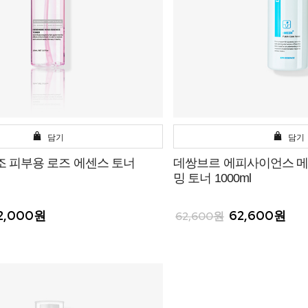
담기
담기
조 피부용 로즈 에센스 토너
데쌍브르 에피사이언스 메
밍 토너 1000ml
2,000원
62,600원
62,600원