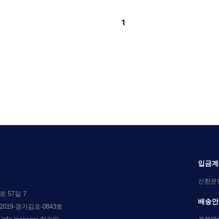
1
입금계
신한은행 
 57길 7
배송안
019-경기김포-0843호