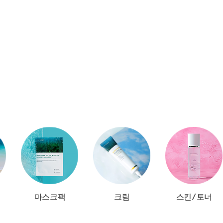
마스크팩
크림
스킨/토너