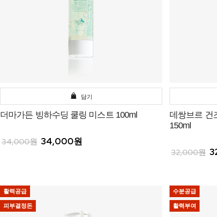
담기
더마가든 빙하수딩 쿨링 미스트 100ml
데쌍브르 건
150ml
34,000원
34,000원
3
32,000원
활력공급
수분공급
피부결정돈
활력부여