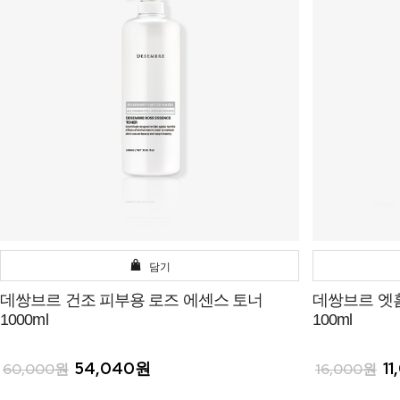
담기
데쌍브르 건조 피부용 로즈 에센스 토너
데쌍브르 엣
1000ml
100ml
54,040원
1
60,000원
16,000원