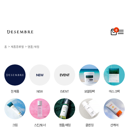
0
홈
제품종류별
앰플/세럼
전 제품
NEW
EVENT
모델링팩
마스크팩
크림
스킨/토너
앰플/세럼
클렌징
선케어