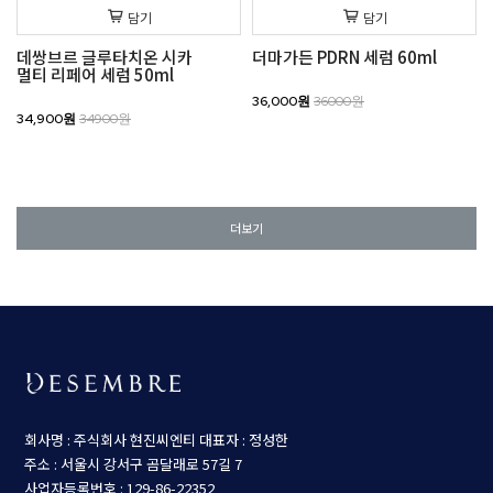
담기
담기
데쌍브르 글루타치온 시카
더마가든 PDRN 세럼 60ml
멀티 리페어 세럼 50ml
36,000원
36000원
34,900원
34900원
더보기
회사명 : 주식회사 현진씨엔티
대표자 : 정성한
주소 : 서울시 강서구 곰달래로 57길 7
사업자등록번호 : 129-86-22352