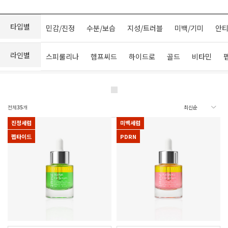
타입별
민감/진정
수분/보습
지성/트러블
미백/기미
안티
라인별
스피룰리나
헴프씨드
하이드로
골드
비타민
전체
35
개
진정세럼
미백세럼
펩타이드
PDRN