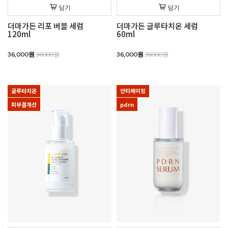
담기
담기
더마가든 리포 버블 세럼
더마가든 글루타치온 세럼
120ml
60ml
36,000원
36000원
36,000원
36000원
글루타치온
안티에이징
피부결개선
pdrn