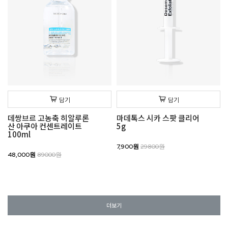
담기
담기
데쌍브르 고농축 히알루론
마데톡스 시카 스팟 클리어
산 아쿠아 컨센트레이트
5g
100ml
7,900원
29800원
48,000원
89000원
더보기