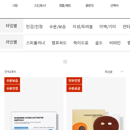
크림
스킨/토너
앰플/세럼
클렌징
선케어
타입별
민감/진정
수분/보습
지성/트러블
미백/기미
안티
라인별
스피룰리나
헴프씨드
하이드로
골드
비타민
전체
24
개
수분보습
피부진정
수분진정
수분공급