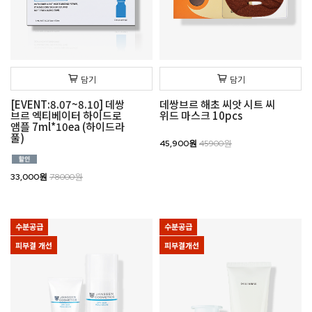
담기
담기
[EVENT:8.07~8.10] 데쌍
데쌍브르 해초 씨앗 시트 씨
브르 엑티베이터 하이드로
위드 마스크 10pcs
앰플 7ml*10ea (하이드라
풀)
45,900원
45900원
33,000원
78000원
수분공급
수분공급
피부결 개선
피부결개선