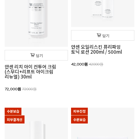
담기
얀센 오일리스킨 퓨리파잉
토닉 로션 200ml / 500ml
담기
42,000원
42000원
얀센 리치 아이 컨투어 크림
(스무디+리프트 아이크림
리뉴얼) 30ml
72,000원
72000원
수분보습
피부진정
피부결개선
수분보습