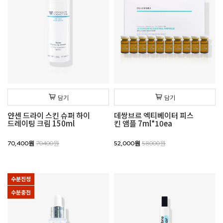
담기
담기
얀센 드라이 스킨 슈퍼 하이
데쌍브르 엑티베이터 피스
드레이팅 크림 150ml
킨 앰플 7ml*10ea
70,400원
70400원
52,000원
58000원
수분진정
수분충전