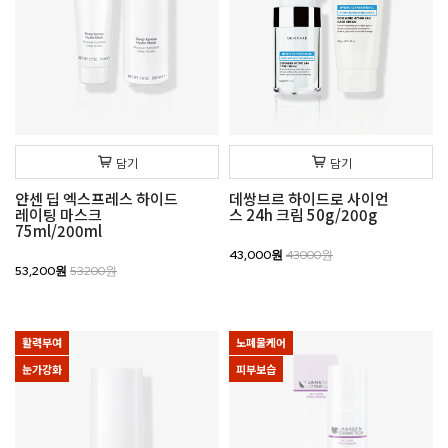
담기
담기
얀센 딥 엑스프레스 하이드
데쌍브르 하이드로 사이언
레이팅 마스크
스 24h 크림 50g/200g
75ml/200ml
43,000원
43000원
53,200원
53200원
활력부여
노폐물케어
눈가강화
피부보습