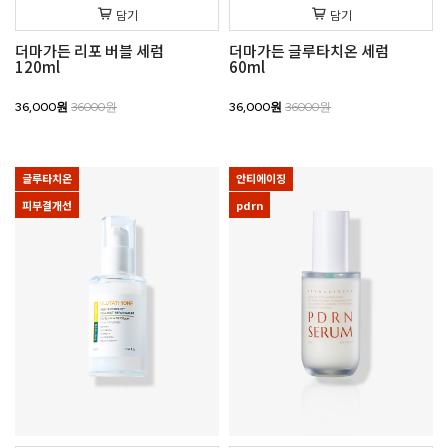
담기
담기
더마가든 리포 버블 세럼
더마가든 글루타치온 세럼
120ml
60ml
36,000원
36000원
36,000원
36000원
글루타치온
안티에이징
피부결개선
pdrn