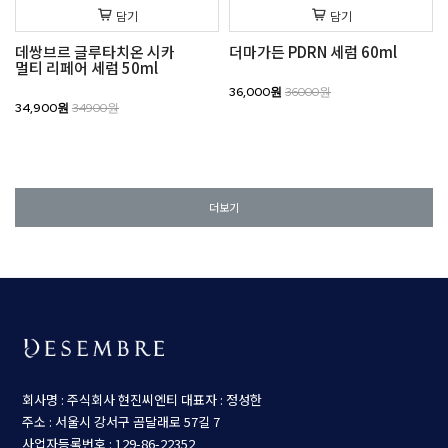
담기
담기
데쌍브르 글루타치온 시카
더마가든 PDRN 세럼 60ml
멀티 리페어 세럼 50ml
36,000원
36000원
34,900원
34900원
더보기
회사명 : 주식회사 현진씨엔티
대표자 : 정성한
주소 : 서울시 강서구 곰달래로 57길 7
사업자등록번호 : 129-86-22352