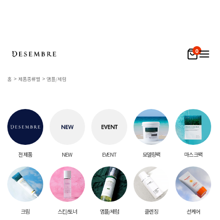
0
홈
제품종류별
앰플/세럼
전 제품
NEW
EVENT
모델링팩
마스크팩
크림
스킨/토너
앰플/세럼
클렌징
선케어