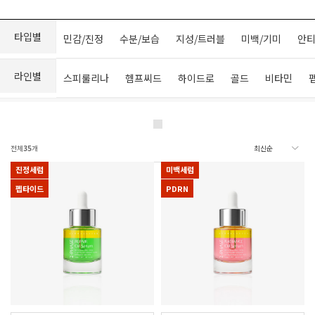
타입별
민감/진정
수분/보습
지성/트러블
미백/기미
안티
라인별
스피룰리나
헴프씨드
하이드로
골드
비타민
전체
35
개
진정세럼
미백세럼
펩타이드
PDRN