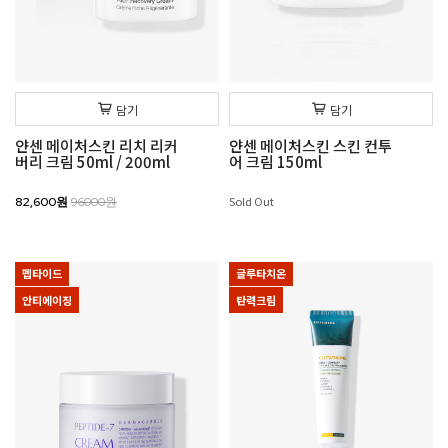
담기
담기
얀센 메이처스킨 리치 리커
얀센 메이처스킨 스킨 컨투
버리 크림 50ml / 200ml
어 크림 150ml
Sold Out
82,600원
96000원
펩타이드
글루타치온
안티에이징
탄력크림