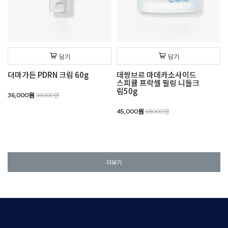
담기
담기
더마가든 PDRN 크림 60g
데쌍브르 마데카소사이드
스피큘 프락셀 필링 니들크
림50g
36,000원
36000원
45,000원
68000원
더보기