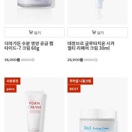
담기
담기
더마가든 수분 영양 공급 펩
데쌍브르 글루타치온 시카
타이드-7 크림 60g
멀티 리페어 크림 30ml
36,000원
36000원
26,900원
26900원
수분충전
프락셀 니들크림
pdrn
BEST