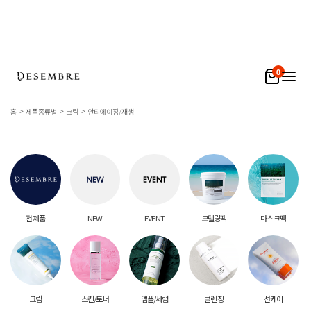
0
홈
제품종류별
크림
안티에이징/재생
전 제품
NEW
EVENT
모델링팩
마스크팩
크림
스킨/토너
앰플/세럼
클렌징
선케어