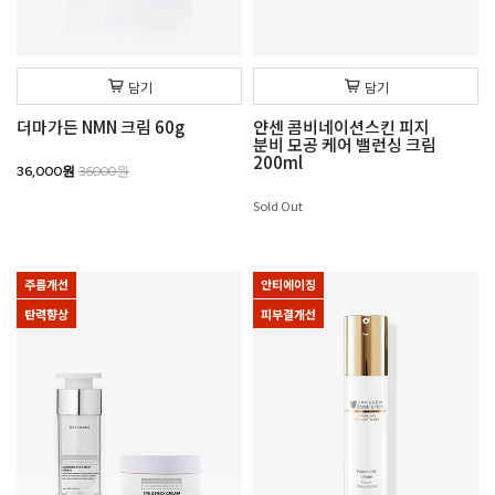
담기
담기
더마가든 NMN 크림 60g
얀센 콤비네이션스킨 피지
분비 모공 케어 밸런싱 크림
200ml
36,000원
36000원
Sold Out
주름개선
안티에이징
탄력향상
피부결개선