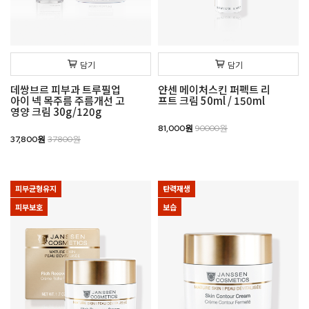
담기
담기
데쌍브르 피부과 트루필업
얀센 메이처스킨 퍼펙트 리
아이 넥 목주름 주름개선 고
프트 크림 50ml / 150ml
영양 크림 30g/120g
81,000원
90000원
37,800원
37800원
피부균형유지
탄력재생
피부보호
보습