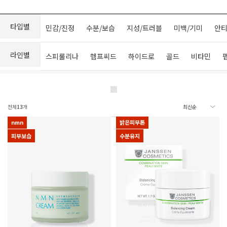
타입별
민감/진정
수분/보습
지성/트러블
미백/기미
안티
라인별
스피룰리나
헴프씨드
하이드로
골드
비타민
전체
13
개
nmn
밝은피부톤
피부보습
수분유지