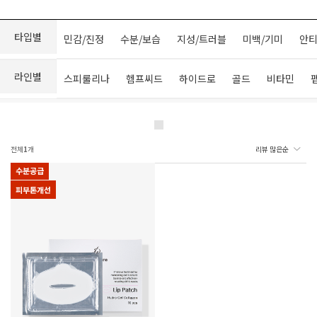
타입별
민감/진정
수분/보습
지성/트러블
미백/기미
안티
라인별
스피룰리나
헴프씨드
하이드로
골드
비타민
전체
1
개
수분공급
피부톤개선