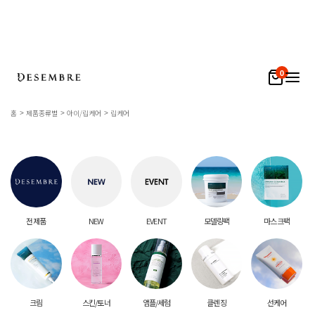
0
홈
제품종류별
아이/립케어
립케어
전 제품
NEW
EVENT
모델링팩
마스크팩
크림
스킨/토너
앰플/세럼
클렌징
선케어