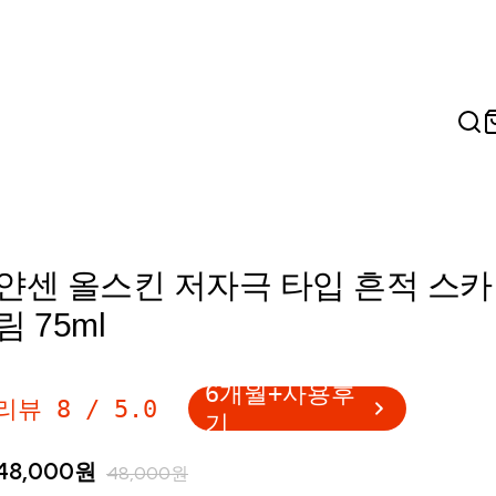
얀센 올스킨 저자극 타입 흔적 스카
림 75ml
6개월+사용후
리뷰
8
/
5.0
기
48,000
원
48,000
원