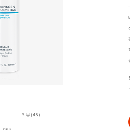
리뷰(
46
)
불 안내