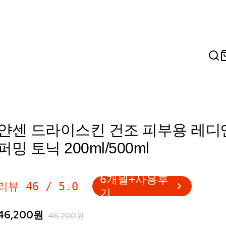
얀센 드라이스킨 건조 피부용 레디
퍼밍 토닉 200ml/500ml
6개월+사용후
리뷰
46
/
5.0
기
46,200
원
46,200
원