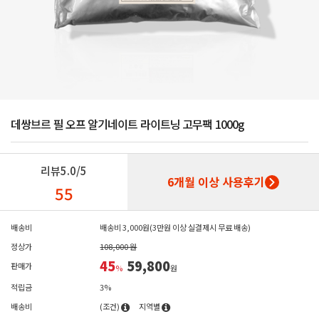
데쌍브르 필 오프 알기네이트 라이트닝 고무팩 1000g
리뷰
5.0/5
6개월 이상 사용후기
55
배송비
배송비 3,000원(3만원 이상 실결제시 무료 배송)
정상가
108,000 원
45
59,800
판매가
%
원
적립금
3%
배송비
(조건)
지역별